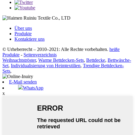
Über uns
Produkte
Kontaktiere uns
© Urheberrecht – 2010–2021: Alle Rechte vorbehalten.
heiße
Produkte
-
Seitenverzeichnis
Weihnachtströster
,
Warme Bettdecken-Sets
,
Bettdecke
,
Bettwäsche-
Set
,
Individualisierung von Heimtextilien
,
Trendige Bettdecken-
Sets
,
E-Mail senden
WhatsApp
x