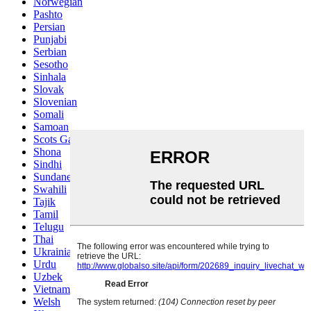
Norwegian
Pashto
Persian
Punjabi
Serbian
Sesotho
Sinhala
Slovak
Slovenian
Somali
Samoan
Scots Gaelic
Shona
Sindhi
Sundanese
Swahili
Tajik
Tamil
Telugu
Thai
Ukrainian
Urdu
Uzbek
Vietnamese
Welsh