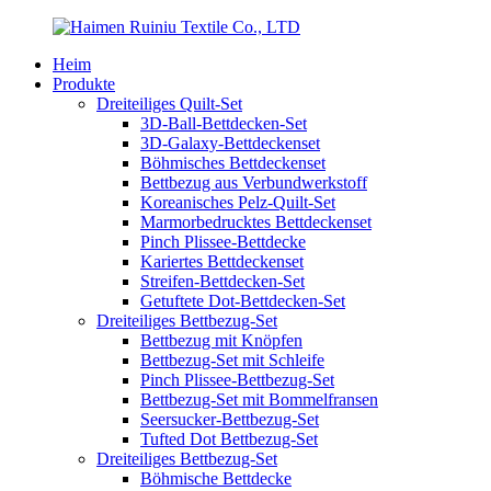
Heim
Produkte
Dreiteiliges Quilt-Set
3D-Ball-Bettdecken-Set
3D-Galaxy-Bettdeckenset
Böhmisches Bettdeckenset
Bettbezug aus Verbundwerkstoff
Koreanisches Pelz-Quilt-Set
Marmorbedrucktes Bettdeckenset
Pinch Plissee-Bettdecke
Kariertes Bettdeckenset
Streifen-Bettdecken-Set
Getuftete Dot-Bettdecken-Set
Dreiteiliges Bettbezug-Set
Bettbezug mit Knöpfen
Bettbezug-Set mit Schleife
Pinch Plissee-Bettbezug-Set
Bettbezug-Set mit Bommelfransen
Seersucker-Bettbezug-Set
Tufted Dot Bettbezug-Set
Dreiteiliges Bettbezug-Set
Böhmische Bettdecke