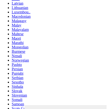
Latvian
Lithuanian
Luxembou..
Macedonian
Malagasy
Malay
Malayalam
Maltese
Maori
Marathi
Mongolian
Burmese
Nepali
Norwegian
Pashto
Persian
Punjabi
Serbian
Sesotho
Sinhala
Slovak
Slovenian
Somali
Samoan
Scots Gaelic