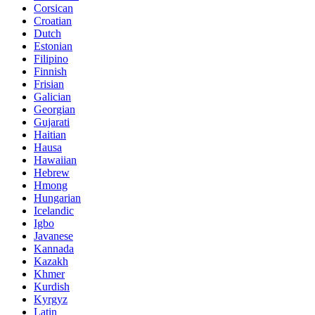
Corsican
Croatian
Dutch
Estonian
Filipino
Finnish
Frisian
Galician
Georgian
Gujarati
Haitian
Hausa
Hawaiian
Hebrew
Hmong
Hungarian
Icelandic
Igbo
Javanese
Kannada
Kazakh
Khmer
Kurdish
Kyrgyz
Latin