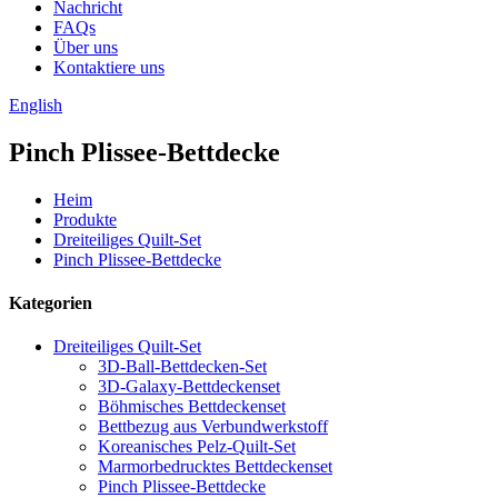
Nachricht
FAQs
Über uns
Kontaktiere uns
English
Pinch Plissee-Bettdecke
Heim
Produkte
Dreiteiliges Quilt-Set
Pinch Plissee-Bettdecke
Kategorien
Dreiteiliges Quilt-Set
3D-Ball-Bettdecken-Set
3D-Galaxy-Bettdeckenset
Böhmisches Bettdeckenset
Bettbezug aus Verbundwerkstoff
Koreanisches Pelz-Quilt-Set
Marmorbedrucktes Bettdeckenset
Pinch Plissee-Bettdecke