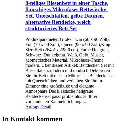
8-teiliges Biesenbett in einer Tasche,
flauschiges Mikrofaser-Bettwäsche-
Set, Quetschfalten, gelbe Daunen,
alternative Bettdecke, weich
strukturiertes Bett-Set
Produktparameter: Größe Twin (66 x 90 Zoll);
Full (79 x 90 Zoll); Queen (90 x 90 Zoll);King-
Size-Bett (264,2 x 228,6 cm), Farbe Hellgrau,
Schwarz, Dunkelgrau, Weiß, Gelb, Muster,
geometrisches Material, Mikrofaser-Thema,
modern. Über diesen Artikel: Bettdecken-Set mit
Biesenfalten, modern und modisch.Dekorieren
Sie Ihr Bett mit diesem Mikrofaser-Bettdeckenset
mit Quetschfalten und verleihen Sie Ihrem
Zimmer eine großzügige und elegante
Atmosphäre.Das klassische hellgraue
Bettdeckenset passt problemlos zu Ihrer
vorhandenen Raumeinrichtung ...
Anfrage
Detail
In Kontakt kommen