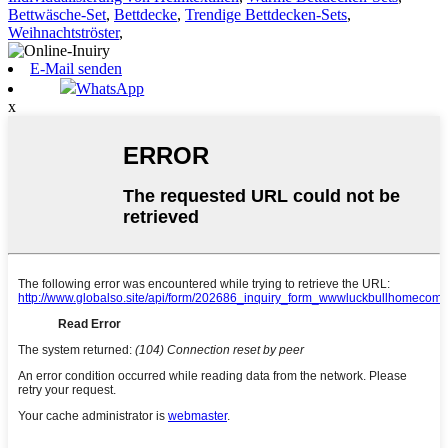
Bettwäsche-Set
,
Bettdecke
,
Trendige Bettdecken-Sets
,
Weihnachtströster
,
E-Mail senden
WhatsApp
x