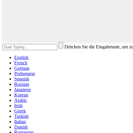
Drücken Sie die Eingabetaste, um z
English
French
German
Portuguese
Spanish
Russian
Japanese
Korean
Arabic
Irish
Greek
Turkish
Italian
Danish
Romanian