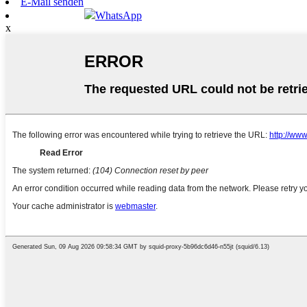
E-Mail senden
WhatsApp
x