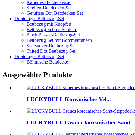
Kariertes Bettdeckenset
Streifen-Bettdecken-Set
Getuftete Dot-Bettdecken-Set
Dreiteiliges Bettbezug-Set
Bettbezug mit Knöpfen
Bettbezug-Set mit Schleife
Pinch Plissee-Bettbezug-Set
Bettbezug-Set mit Bommelfransen
Seersucker-Bettbezug-Set
Tufted Dot Bettbezug-Set
Dreiteiliges Bettbezug-Set
Böhmische Bettdecke
Ausgewählte Produkte
LUCKYBULL Koreanisches Vel...
LUCKYBULL Grauer koreanischer Samt...