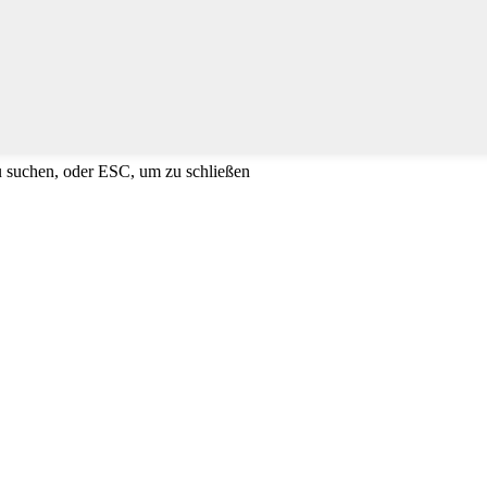
u suchen, oder ESC, um zu schließen