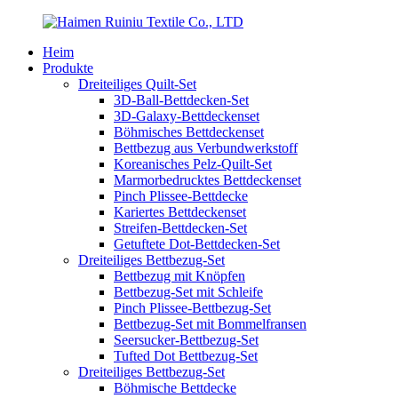
Heim
Produkte
Dreiteiliges Quilt-Set
3D-Ball-Bettdecken-Set
3D-Galaxy-Bettdeckenset
Böhmisches Bettdeckenset
Bettbezug aus Verbundwerkstoff
Koreanisches Pelz-Quilt-Set
Marmorbedrucktes Bettdeckenset
Pinch Plissee-Bettdecke
Kariertes Bettdeckenset
Streifen-Bettdecken-Set
Getuftete Dot-Bettdecken-Set
Dreiteiliges Bettbezug-Set
Bettbezug mit Knöpfen
Bettbezug-Set mit Schleife
Pinch Plissee-Bettbezug-Set
Bettbezug-Set mit Bommelfransen
Seersucker-Bettbezug-Set
Tufted Dot Bettbezug-Set
Dreiteiliges Bettbezug-Set
Böhmische Bettdecke