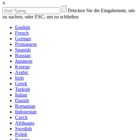
x
Drücken Sie die Eingabetaste, um
zu suchen, oder ESC, um zu schließen
English
French
German
Portuguese
Spanish
Russian
Japanese
Korean
Arabic
Irish
Greek
Turkish
Italian
Danish
Romanian
Indonesian
Czech
Afrikaans
Swedish
Polish
Basque