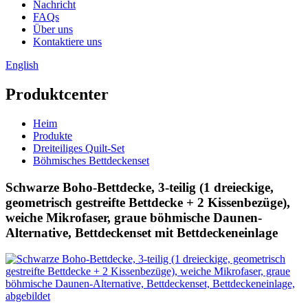
Nachricht
FAQs
Über uns
Kontaktiere uns
English
Produktcenter
Heim
Produkte
Dreiteiliges Quilt-Set
Böhmisches Bettdeckenset
Schwarze Boho-Bettdecke, 3-teilig (1 dreieckige,
geometrisch gestreifte Bettdecke + 2 Kissenbezüge),
weiche Mikrofaser, graue böhmische Daunen-
Alternative, Bettdeckenset mit Bettdeckeneinlage