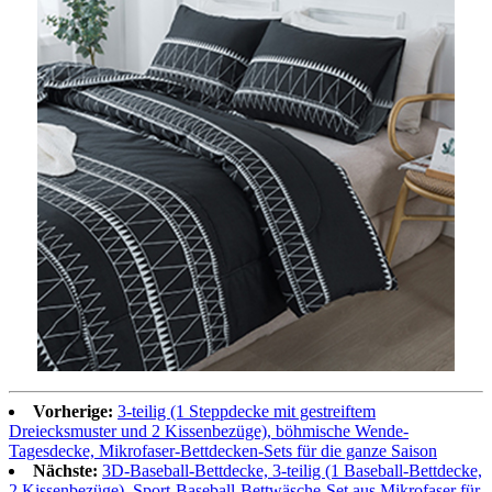
Vorherige:
3-teilig (1 Steppdecke mit gestreiftem
Dreiecksmuster und 2 Kissenbezüge), böhmische Wende-
Tagesdecke, Mikrofaser-Bettdecken-Sets für die ganze Saison
Nächste:
3D-Baseball-Bettdecke, 3-teilig (1 Baseball-Bettdecke,
2 Kissenbezüge), Sport-Baseball-Bettwäsche-Set aus Mikrofaser für