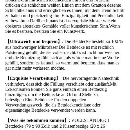
drücken die schlichten weißen Linien mit dem Grauton dezente
Schlichtheit aus und ermöglichen es Ihnen, mit dem Trend Schritt
zu halten und gleichzeitig Ihre Einzigartigkeit und Persönlichkeit
zu bewahren.Darüber hinaus ist das exquisite Muster wie ein
obskures abstraktes Gemälde voller künstlerischem Sinn.Wenn
Sie es besitzen, besitzen Sie ein Kunstwerk.
【Ultraweich und bequem】
: Die Bettdecke besteht zu 100 %
aus hochwertiger Mikrofaser.Die Bettdecke ist mit reichlich
Polsterung gefüllt, die sie voller macht.Es ist nicht nur weicher
und die Benutzung fühlt sich an, als würde man in eine Wolke
gehüllt, sondern es ist auch so warm und bequem, dass man es
gar nicht mehr verlassen möchte.
【Exquisite Verarbeitung】
: Die hervorragende Nähtechnik
verhindert, dass sich die Füllung verschiebt oder ausläuft.Mit
Eckschlaufen können Sie ganz einfach einen Bettbezug
hinzufügen, um die Bettdecke an Ort und Stelle zu
befestigen.Eine Bettdecke für den doppelten
Verwendungszweck, die als Bettdeckeneinlage oder
eigenständige Bettdecke verwendet werden kann.
【Was Sie bekommen können】
: VOLLSTÄNDIG: 1
Bettdecke (79 x 90 Zoll) und 2 Kissenbezüge (20 x 26