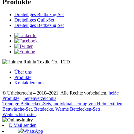
Produkte
Dreiteiliges Bettbezug-Set
Dreiteiliges Quilt-Set
Dreiteiliges Bettbezug-Set
Über uns
Produkte
Kontaktiere uns
© Urheberrecht – 2010–2021: Alle Rechte vorbehalten.
heiße
Produkte
-
Seitenverzeichnis
Trendige Bettdecken-Sets
,
Individualisierung von Heimtextilien
,
Bettwäsche-Set
,
Bettdecke
,
Warme Bettdecken-Sets
,
Weihnachtströster
,
E-Mail senden
WhatsApp