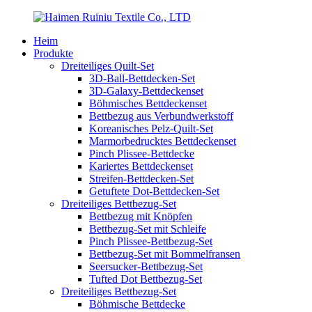
Heim
Produkte
Dreiteiliges Quilt-Set
3D-Ball-Bettdecken-Set
3D-Galaxy-Bettdeckenset
Böhmisches Bettdeckenset
Bettbezug aus Verbundwerkstoff
Koreanisches Pelz-Quilt-Set
Marmorbedrucktes Bettdeckenset
Pinch Plissee-Bettdecke
Kariertes Bettdeckenset
Streifen-Bettdecken-Set
Getuftete Dot-Bettdecken-Set
Dreiteiliges Bettbezug-Set
Bettbezug mit Knöpfen
Bettbezug-Set mit Schleife
Pinch Plissee-Bettbezug-Set
Bettbezug-Set mit Bommelfransen
Seersucker-Bettbezug-Set
Tufted Dot Bettbezug-Set
Dreiteiliges Bettbezug-Set
Böhmische Bettdecke