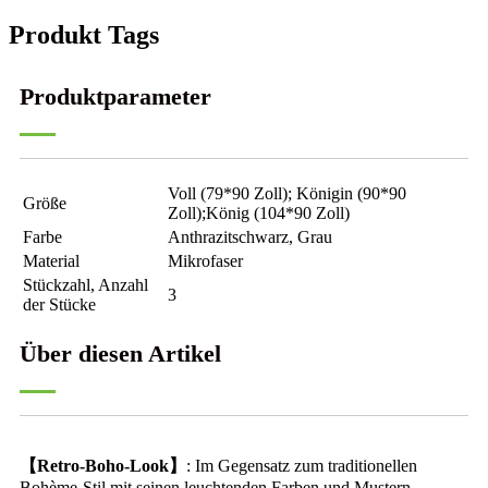
Produkt Tags
Produktparameter
Voll (79*90 Zoll); Königin (90*90
Größe
Zoll);König (104*90 Zoll)
Farbe
Anthrazitschwarz, Grau
Material
Mikrofaser
Stückzahl, Anzahl
3
der Stücke
Über diesen Artikel
【Retro-Boho-Look】
: Im Gegensatz zum traditionellen
Bohème-Stil mit seinen leuchtenden Farben und Mustern